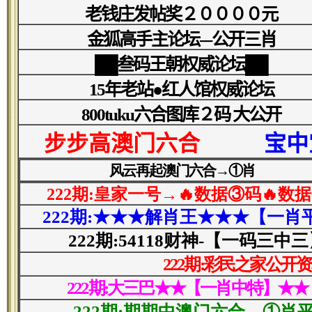
老钱庄发帖奖２００００元
金狐高手主论坛---公开三肖
██叁码王朝权威论坛██
15年老站●红人馆权威论坛
800tuku六合图库２码 大公开
步步高澳门六合
宝中